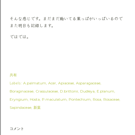
そんな感じです。まだまだ動いてる葉っぱがいっぱいるので
また明日も記録します。
ではでは。
共有
Labels:
A.palmatum
Acer
Apiaceae
Asparagaceae
Boraginaceae
Crassulaceae
D.brittonii
Dudleya
E.planum
Eryngium
Hosta
P.maculatum
Pontechium
Rosa
Rosaceae
Sapindaceae
新葉
コメント