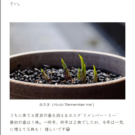
さい。
Hosta
ホスタ（
’Remember me’）
うちに来て４度目の春を迎えるホスタ’リメンバー・ミー’
最初の春は１株。一昨年、昨年は２株でしたが、今年は一気
に増えて５株も！ 嬉しいです😃