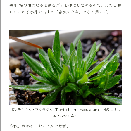
毎年 桜の頃になると芽をグッと伸ばし始めるので、わたし的
にはこの子が芽を出すと「春が来た🌸」となる葉っぱ。
ポンテキウム・マクラタム（Pontechium maculatum、旧名 エキウ
ム・ルシカム）
昨秋、我が家にやって来た新顔。