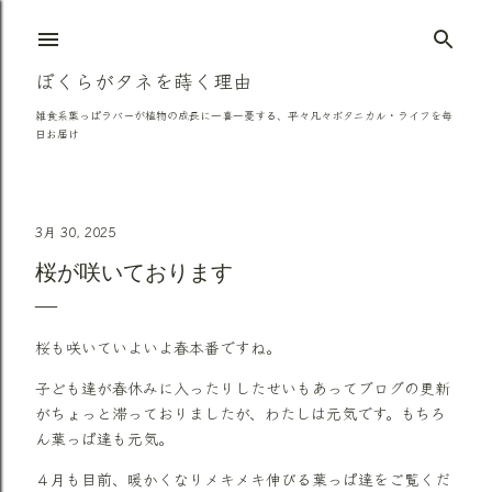
スキップしてメイン コンテンツに移動
ぼくらがタネを蒔く理由
雑食系葉っぱラバーが植物の成長に一喜一憂する、平々凡々ボタニカル・ライフを毎
日お届け
3月 30, 2025
桜が咲いております
桜も咲いていよいよ春本番ですね。
子ども達が春休みに入ったりしたせいもあってブログの更新
がちょっと滞っておりましたが、わたしは元気です。もちろ
ん葉っぱ達も元気。
４月も目前、暖かくなりメキメキ伸びる葉っぱ達をご覧くだ