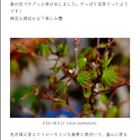
春が近づきグッと伸び出しました。やっぱり花芽だったよう
です！
開花も間近かな？楽しみ😎
Acer palmatum
イロハモミジ（
）
先月植え替えたイロハモミジも無事に根付いて、盛んに芽を