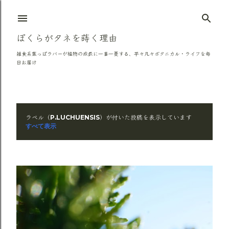
スキップしてメイン コンテンツに移動
ぼくらがタネを蒔く理由
雑食系葉っぱラバーが植物の成長に一喜一憂する、平々凡々ボタニカル・ライフを毎
日お届け
ラベル（
）が付いた投稿を表示しています
P.LUCHUENSIS
投
すべて表示
稿