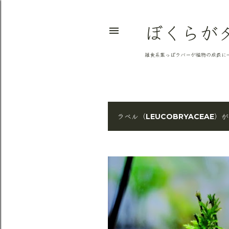
ぼくらが
雑食系葉っぱラバーが植物の成長に
ラベル（
）が
LEUCOBRYACEAE
投
稿