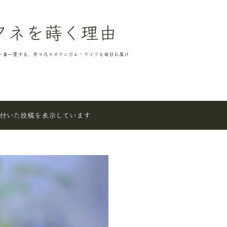
スキップしてメイン コンテンツに移動
タネを蒔く理由
一喜一憂する、平々凡々ボタニカル・ライフを毎日お届け
付いた投稿を表示しています