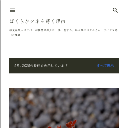
スキップしてメイン コンテンツに移動
ぼくらがタネを蒔く理由
雑食系葉っぱラバーが植物の成長に一喜一憂する、平々凡々ボタニカル・ライフを毎
日お届け
5月, 2025の投稿を表示しています
すべて表示
投
稿