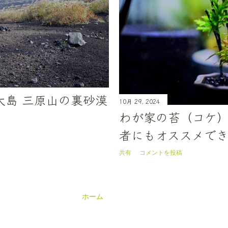
大島 三原山の裏砂漠
10月 29, 2024
わが家の苔（コケ）
者にもオススメで
共有
コメントを投稿
ホーム