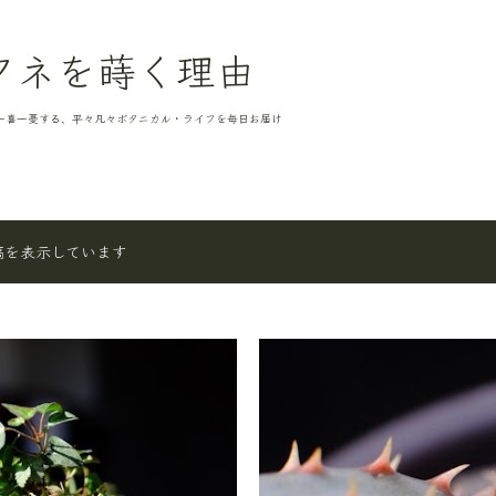
スキップしてメイン コンテンツに移動
タネを蒔く理由
一喜一憂する、平々凡々ボタニカル・ライフを毎日お届け
稿を表示しています