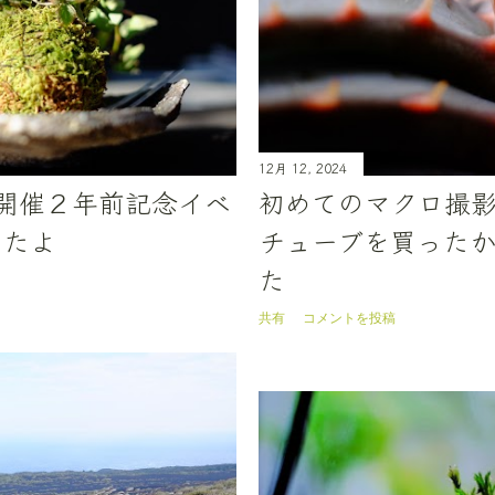
12月 12, 2024
27 開催２年前記念イベ
初めてのマクロ撮影
きたよ
チューブを買ったか
た
共有
コメントを投稿