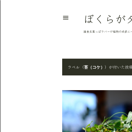
ぼくらが
雑食系葉っぱラバーが植物の成長に
ラベル（
）が付いた投
苔（コケ）
投
稿