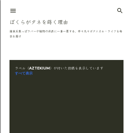
スキップしてメイン コンテンツに移動
ぼくらがタネを蒔く理由
雑食系葉っぱラバーが植物の成長に一喜一憂する、平々凡々ボタニカル・ライフを毎
日お届け
ラベル（
）が付いた投稿を表示しています
AZTEKIUM
投
すべて表示
稿