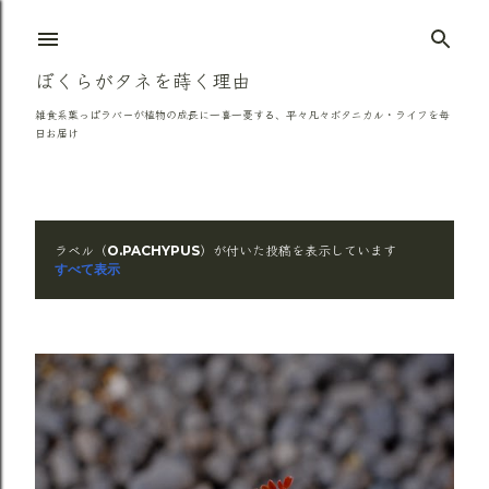
スキップしてメイン コンテンツに移動
ぼくらがタネを蒔く理由
雑食系葉っぱラバーが植物の成長に一喜一憂する、平々凡々ボタニカル・ライフを毎
日お届け
ラベル（
）が付いた投稿を表示しています
O.PACHYPUS
投
すべて表示
稿