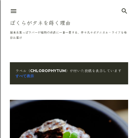
スキップしてメイン コンテンツに移動
ぼくらがタネを蒔く理由
雑食系葉っぱラバーが植物の成長に一喜一憂する、平々凡々ボタニカル・ライフを毎
日お届け
ラベル（
）が付いた投稿を表示しています
CHLOROPHYTUM
投
すべて表示
稿