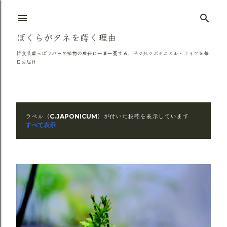
スキップしてメイン コンテンツに移動
ぼくらがタネを蒔く理由
雑食系葉っぱラバーが植物の成長に一喜一憂する、平々凡々ボタニカル・ライフを毎
日お届け
ラベル（
）が付いた投稿を表示しています
C.JAPONICUM
投
すべて表示
稿