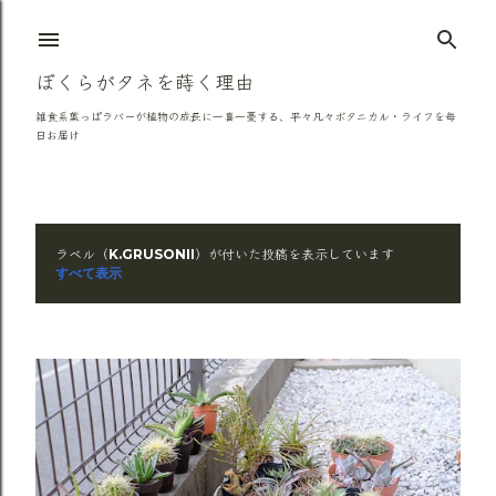
スキップしてメイン コンテンツに移動
ぼくらがタネを蒔く理由
雑食系葉っぱラバーが植物の成長に一喜一憂する、平々凡々ボタニカル・ライフを毎
日お届け
ラベル（
）が付いた投稿を表示しています
K.GRUSONII
投
すべて表示
稿