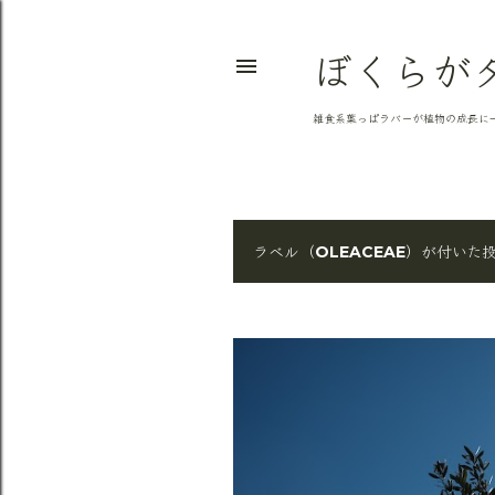
ぼくらが
雑食系葉っぱラバーが植物の成長に
ラベル（
）が付いた
OLEACEAE
投
稿