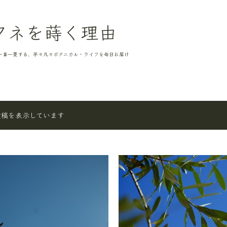
スキップしてメイン コンテンツに移動
タネを蒔く理由
一喜一憂する、平々凡々ボタニカル・ライフを毎日お届け
投稿を表示しています