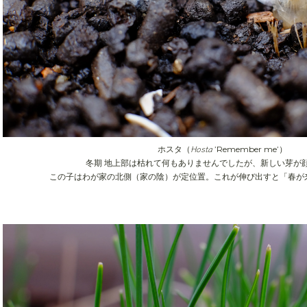
Hosta
ホスタ（
’Remember me’）
冬期 地上部は枯れて何もありませんでしたが、新しい芽が
この子はわが家の北側（家の陰）が定位置。これが伸び出すと「春が