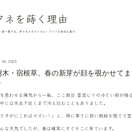
スキップしてメイン コンテンツに移動
タネを蒔く理由
一喜一憂する、平々凡々ボタニカル・ライフを毎日お届け
 06, 2025
樹木・宿根草、春の新芽が顔を覗かせてま
を思わせる陽気から一転、ここ数日 雪混じりの冷たい雨が降る
中には氷点下近くまで冷え込むこともありました。
さすがにこれはマズい！」と、特に寒さに弱い数鉢を慌てて室
んな天気でしたが、春は確実にすぐそこに来ています。