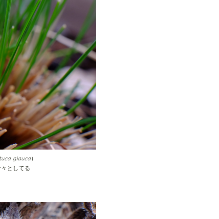
tuca glauca
）
青々としてる