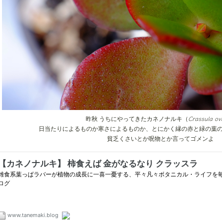
Crassula ov
昨秋 うちにやってきたカネノナルキ（
日当たりによるものか寒さによるものか、とにかく縁の赤と緑の葉
貧乏くさいとか呪物とか言ってゴメンよ