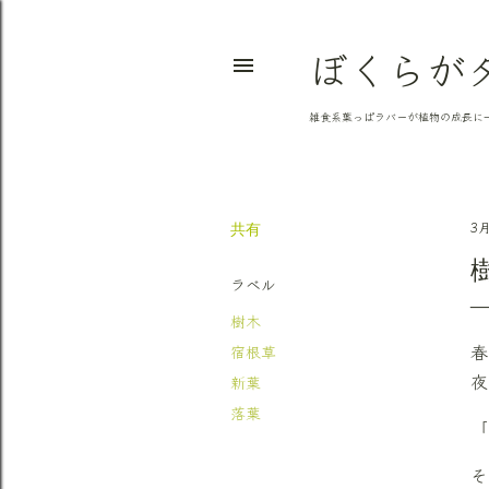
ぼくらが
雑食系葉っぱラバーが植物の成長に
3月
共有
ラベル
樹木
春
宿根草
夜
新葉
落葉
「
そ