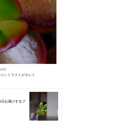
ata
）
のコントラストがキレイ