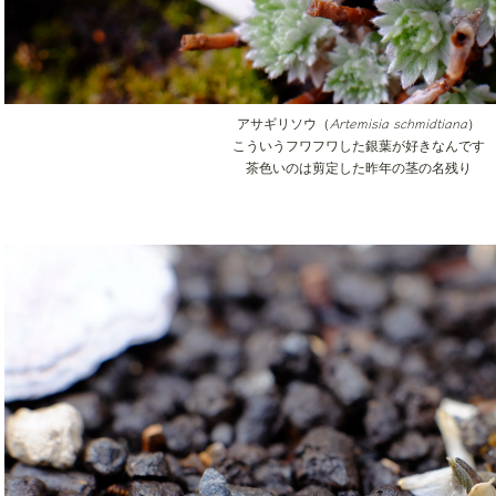
Artemisia schmidtiana
アサギリソウ（
）
こういうフワフワした銀葉が好きなんです
茶色いのは剪定した昨年の茎の名残り