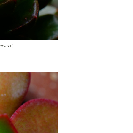
eria
sp.）