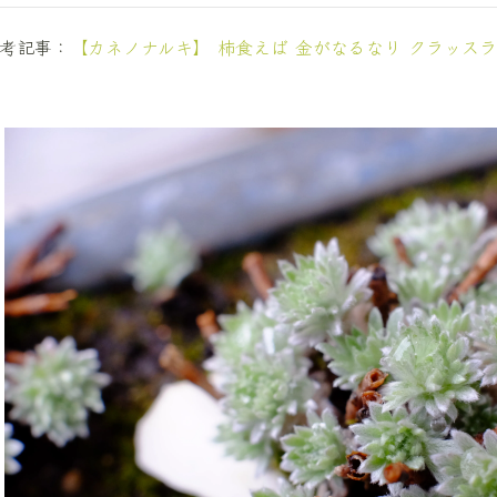
考記事：
【カネノナルキ】 柿食えば 金がなるなり クラッスラ