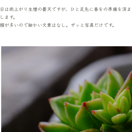
日は雨上がり生憎の曇天ですが、ひと足先に春をの準備を済ま
します。
類が多いので細かい文章はなし。ザッと写真だけです。