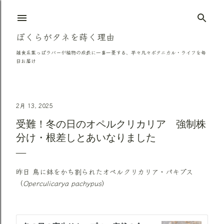
スキップしてメイン コンテンツに移動
ぼくらがタネを蒔く理由
雑食系葉っぱラバーが植物の成長に一喜一憂する、平々凡々ボタニカル・ライフを毎
日お届け
2月 13, 2025
受難！冬の日のオペルクリカリア 強制株
分け・根差しとあいなりました
昨日 鳥に鉢をかち割られたオペルクリカリア・パキプス
（
Operculicarya pachypus
）