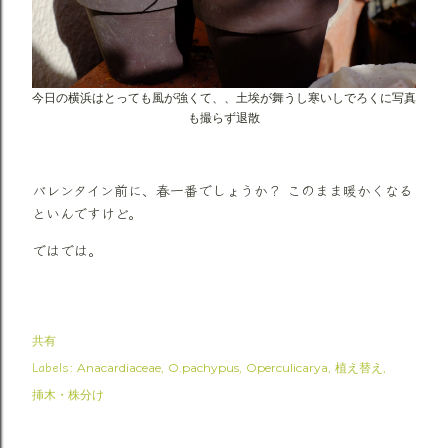
今日の横浜はとっても風が強くて、、土埃が舞うし寒いしでろくに写真
も撮らず退散
バレンタイン前に、春一番でしょうか？ このまま暖かくなる
といんですけど。
ではでは。
共有
Labels:
Anacardiaceae
O.pachypus
Operculicarya
植え替え
挿木・株分け