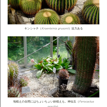
Kroenleinia grusonii
キンシャチ（
）迫力ある
Ferocactus
地植えの合間にはちょいちょい鉢植えも。神仙玉（
gracilis
）