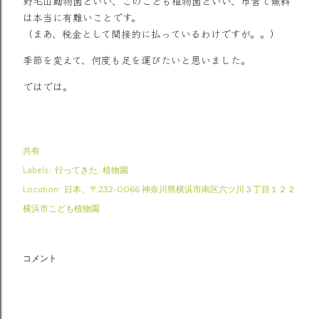
野毛山動物園といい、このこども植物園といい、市営で無料
は本当に有難いことです。
（まあ、税金として間接的に払っているわけですが。。）
季節を変えて、何度も足を運びたいと思いました。
ではでは。
共有
Labels:
行ってきた
植物園
Location:
日本、〒232-0066 神奈川県横浜市南区六ツ川３丁目１２２
横浜市こども植物園
コメント