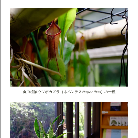
Nepenthes
食虫植物ウツボカズラ（ネペンテス
）の一種