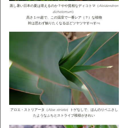
Aloidendron
蒸し暑い日本の夏は堪えるのか？やや貧相なディコトマ（
dichotomum
）
高さ１m超で、この温室で一番レア（？）な植物
幹は思わず触りたくなるほどツヤツヤすべすべ
Aloe striata
アロエ・ストリアータ（
）トゲなしで、ほんのりベニさし
たようなふちとストライプ模様がきれい