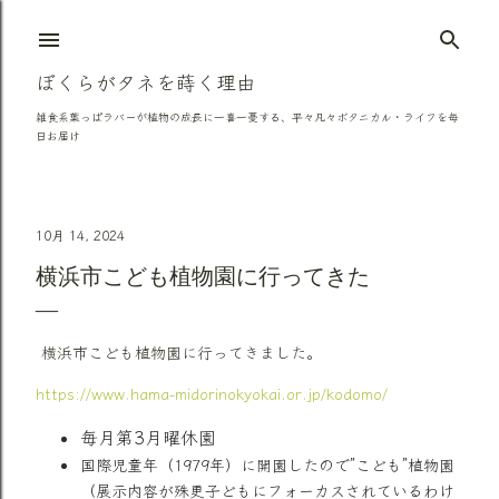
スキップしてメイン コンテンツに移動
ぼくらがタネを蒔く理由
雑食系葉っぱラバーが植物の成長に一喜一憂する、平々凡々ボタニカル・ライフを毎
日お届け
10月 14, 2024
横浜市こども植物園に行ってきた
横浜市こども植物園に行ってきました。
https://www.hama-midorinokyokai.or.jp/kodomo/
毎月第3月曜休園
国際児童年（1979年）に開園したので”こども”植物園
（展示内容が殊更子どもにフォーカスされているわけ